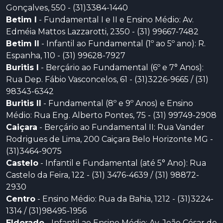
Gonçalves, 550 - (31)3384-1440
Betim I
- Fundamental I e II e Ensino Médio: Av.
Edméia Mattos Lazzarotti, 2350 - (31) 99667-7482
Betim II
- Infantil ao Fundamental (1º ao 5º ano): R.
Espanha, 110 - (31) 99628-7927
Buritis I
- Berçário ao Fundamental (6º e 7° Anos):
Rua Dep. Fábio Vasconcelos, 61 - (31)3226-9665 / (31)
98343-6342
Buritis II
- Fundamental (8º e 9º Anos) e Ensino
Médio: Rua Eng. Alberto Pontes, 75 - (31) 99749-2908
Caiçara
- Berçário ao Fundamental II: Rua Vander
Rodrigues de Lima, 200 Caiçara Belo Horizonte MG -
(31)3464-9075
Castelo
- Infantil e Fundamental (até 5° Ano): Rua
Castelo da Feira, 122 - (31) 3476-4639 / (31) 98872-
2930
Centro
- Ensino Médio: Rua da Bahia, 1212 - (31)3224-
1314 / (31)98495-1956
Eldorado
- Infantil ao Ensino Médio: Av. João César de