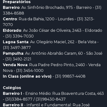
Preparatórios
Barreiro
: Av. Sinfrônio Brochado, 975 - Barreiro - (31)
3384-8588
Centro
: Rua da Bahia, 1200 - Lourdes - (31) 3213-
7070
Eldorado
: Av. João César de Oliveira, 2463 - Eldorado
- (31) 3394-7030
Lagoa Santa
: Av. Olegário Maciel, 262 - Bela Vista -
(31) 3497-3877
Pampulha
: Av. Antônio Abrahão Caram, 60 - São José
- (31) 3492-2121
Venda Nova
: Rua Padre Pedro Pinto, 2460 - Venda
Nova - (31) 3454-1000
In Class (online ao vivo)
- (31) 99857-4408
Colégios
Barreiro I
- Ensino Médio: Rua Boaventura Costa, 463
- (31)3384-8577 / (31)98430-8437
Barreiro II
- Infantil e Fundamental: Rua José