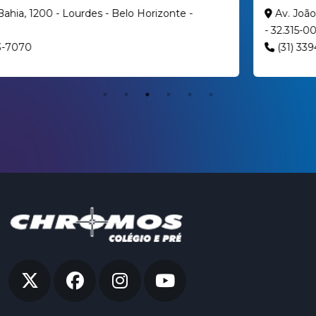
Av. João César de Oliveira, 2463 - Eldorado - Contagem
- 32.315-000
(31) 3394-7030